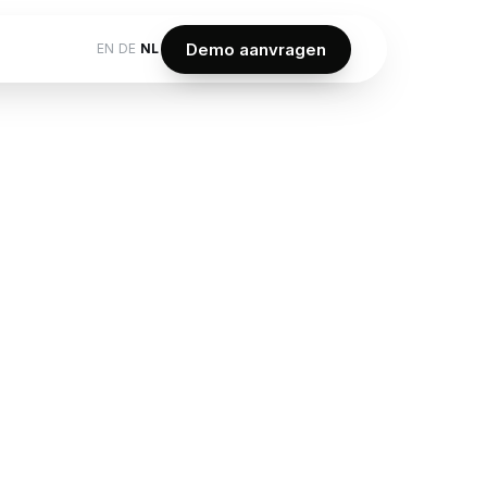
Demo aanvragen
EN
DE
NL