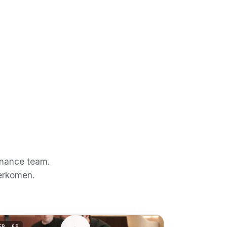
inance team.
verkomen.
EP.
03