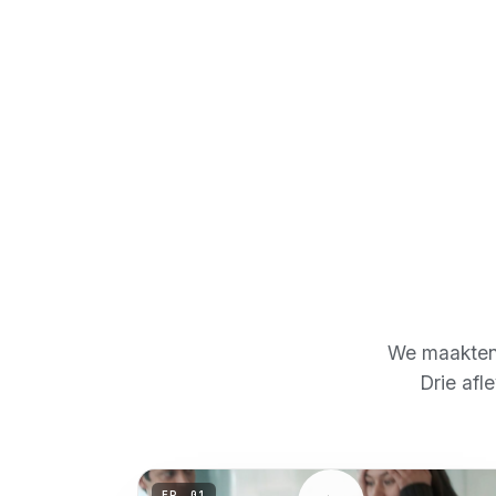
We maakten 
Drie afl
EP.
01