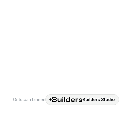
Sebastian L
CTO & medeopr
no Pellicci
 medeoprichter
Ontstaan binnen
Builders Studio